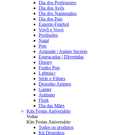
Dia dos Professores
Dia dos Avós
Dia dos Namorados
Dia dos Pais
Esporte-Futebol
Vovô e Vovó
Profissões
Natal
Pets
Amizade | Amigo Secreto
Engraçadas | DIvertidas
Disney
Funko Pop
Lgbtqia+
Série e Filmes
Desenho Animes
Gamer
Autismo
Flork
Dia das Mães
Kits Festas Aniversário
Voltar
Kits Festas Aniversário
Todos os produtos
Kit Desenhos