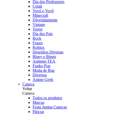
Dia dos Professores
Cristã
Vovó e Vovô
Minecraft
DIvertidamente
Vintage
Terror
Dia dos Pais
Rock
Frases
Roblox
Desenhos Diversas
Bluey e Bingo
Autismo TEA
Funko Pop
Moda de Rua
Diversos
Anime Geek
Caneca
Voltar
Caneca
Todos os produtos
Marcas
Festa Junina Canecas
Páscoa