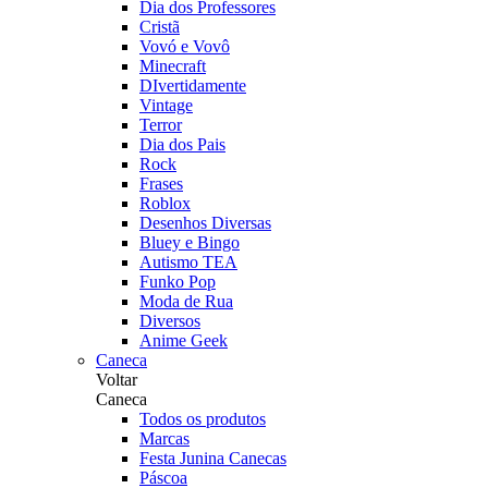
Dia dos Professores
Cristã
Vovó e Vovô
Minecraft
DIvertidamente
Vintage
Terror
Dia dos Pais
Rock
Frases
Roblox
Desenhos Diversas
Bluey e Bingo
Autismo TEA
Funko Pop
Moda de Rua
Diversos
Anime Geek
Caneca
Voltar
Caneca
Todos os produtos
Marcas
Festa Junina Canecas
Páscoa