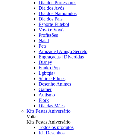
Dia dos Professores
Dia dos Avós
Dia dos Namorados
Dia dos Pais
Esporte-Futebol
Vovô e Vovó
Profissões
Natal
Pets
Amizade | Amigo Secreto
Engraçadas | DIvertidas
Disney
Funko Pop
Lgbtqia+
Série e Filmes
Desenho Animes
Gamer
Autismo
Flork
Dia das Mães
Kits Festas Aniversário
Voltar
Kits Festas Aniversário
Todos os produtos
Kit Desenhos