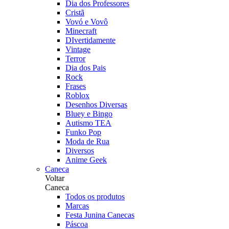
Dia dos Professores
Cristã
Vovó e Vovô
Minecraft
DIvertidamente
Vintage
Terror
Dia dos Pais
Rock
Frases
Roblox
Desenhos Diversas
Bluey e Bingo
Autismo TEA
Funko Pop
Moda de Rua
Diversos
Anime Geek
Caneca
Voltar
Caneca
Todos os produtos
Marcas
Festa Junina Canecas
Páscoa