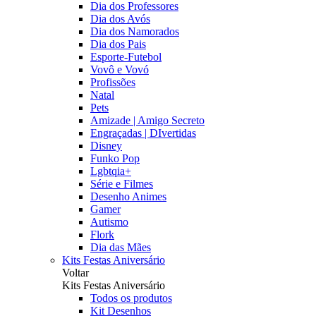
Dia dos Professores
Dia dos Avós
Dia dos Namorados
Dia dos Pais
Esporte-Futebol
Vovô e Vovó
Profissões
Natal
Pets
Amizade | Amigo Secreto
Engraçadas | DIvertidas
Disney
Funko Pop
Lgbtqia+
Série e Filmes
Desenho Animes
Gamer
Autismo
Flork
Dia das Mães
Kits Festas Aniversário
Voltar
Kits Festas Aniversário
Todos os produtos
Kit Desenhos