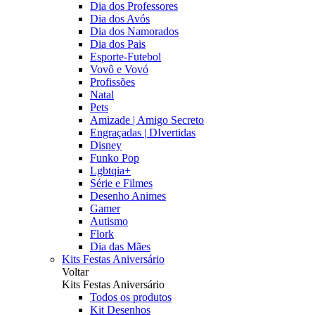
Dia dos Professores
Dia dos Avós
Dia dos Namorados
Dia dos Pais
Esporte-Futebol
Vovô e Vovó
Profissões
Natal
Pets
Amizade | Amigo Secreto
Engraçadas | DIvertidas
Disney
Funko Pop
Lgbtqia+
Série e Filmes
Desenho Animes
Gamer
Autismo
Flork
Dia das Mães
Kits Festas Aniversário
Voltar
Kits Festas Aniversário
Todos os produtos
Kit Desenhos