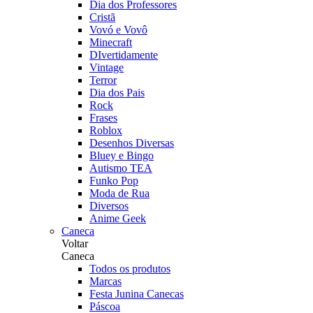
Dia dos Professores
Cristã
Vovó e Vovô
Minecraft
DIvertidamente
Vintage
Terror
Dia dos Pais
Rock
Frases
Roblox
Desenhos Diversas
Bluey e Bingo
Autismo TEA
Funko Pop
Moda de Rua
Diversos
Anime Geek
Caneca
Voltar
Caneca
Todos os produtos
Marcas
Festa Junina Canecas
Páscoa